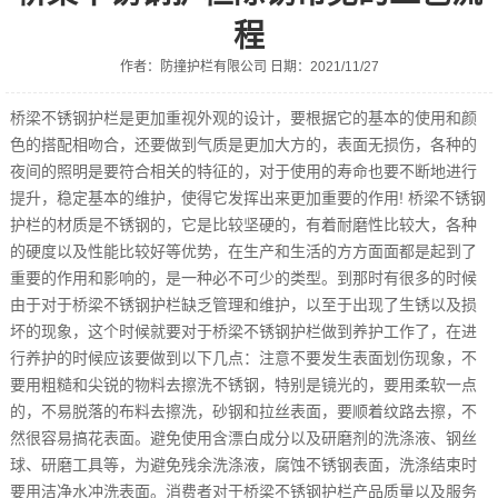
程
作者：防撞护栏有限公司 日期：2021/11/27
桥梁不锈钢护栏是更加重视外观的设计，要根据它的基本的使用和颜
色的搭配相吻合，还要做到气质是更加大方的，表面无损伤，各种的
夜间的照明是要符合相关的特征的，对于使用的寿命也要不断地进行
提升，稳定基本的维护，使得它发挥出来更加重要的作用! 桥梁不锈钢
护栏的材质是不锈钢的，它是比较坚硬的，有着耐磨性比较大，各种
的硬度以及性能比较好等优势，在生产和生活的方方面面都是起到了
重要的作用和影响的，是一种必不可少的类型。到那时有很多的时候
由于对于桥梁不锈钢护栏缺乏管理和维护，以至于出现了生锈以及损
坏的现象，这个时候就要对于桥梁不锈钢护栏做到养护工作了，在进
行养护的时候应该要做到以下几点：注意不要发生表面划伤现象，不
要用粗糙和尖锐的物料去擦洗不锈钢，特别是镜光的，要用柔软一点
的，不易脱落的布料去擦洗，砂钢和拉丝表面，要顺着纹路去擦，不
然很容易搞花表面。避免使用含漂白成分以及研磨剂的洗涤液、钢丝
球、研磨工具等，为避免残余洗涤液，腐蚀不锈钢表面，洗涤结束时
要用洁净水冲洗表面。消费者对于桥梁不锈钢护栏产品质量以及服务