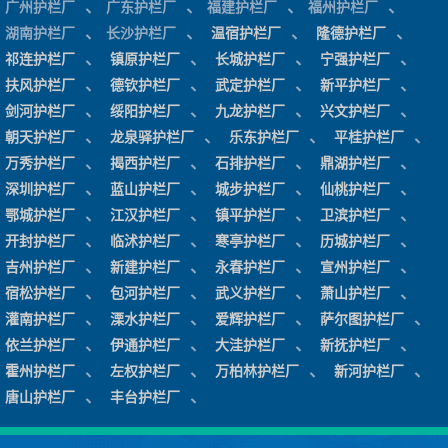
、
、
、
、
广州护栏厂
广东护栏厂
福建护栏厂
福州护栏厂
、
、
、
、
湖南护栏厂
长沙护栏厂
温宿护栏厂
隆德护栏厂
、
、
、
、
祁连护栏厂
镇原护栏厂
长城护栏厂
宁强护栏厂
、
、
、
、
扶风护栏厂
德钦护栏厂
武定护栏厂
新平护栏厂
、
、
、
、
剑河护栏厂
绥阳护栏厂
九龙护栏厂
兴文护栏厂
、
、
、
、
朝天护栏厂
龙泉驿护栏厂
乐东护栏厂
平桂护栏厂
、
、
、
、
万秀护栏厂
揭西护栏厂
石排护栏厂
鼎湖护栏厂
、
、
、
、
深圳护栏厂
蓝山护栏厂
城步护栏厂
仙桃护栏厂
、
、
、
、
鄂城护栏厂
江汉护栏厂
镇平护栏厂
卫滨护栏厂
、
、
、
、
开封护栏厂
临沭护栏厂
寒亭护栏厂
历城护栏厂
、
、
、
、
吉州护栏厂
新建护栏厂
永春护栏厂
宣州护栏厂
、
、
、
、
宿松护栏厂
包河护栏厂
武义护栏厂
萧山护栏厂
、
、
、
、
灌南护栏厂
溧水护栏厂
爱辉护栏厂
萨尔图护栏厂
、
、
、
、
依兰护栏厂
伊通护栏厂
大洼护栏厂
新抚护栏厂
、
、
、
、
霍州护栏厂
左权护栏厂
万柏林护栏厂
新河护栏厂
、
、
唐山护栏厂
丰台护栏厂